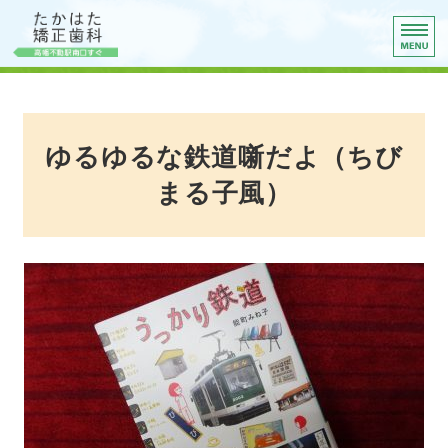
たかはた矯正歯科
診療理念
院長ご挨拶
ゆるゆるな鉄道噺だよ（ちび
院内紹介
まる子風）
矯正治療
アクセス