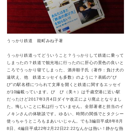
うっかり鉄道 能町みね子著
うっかり鉄道ってどういうこと？うっかりして鉄道に乗って
しまったの？鉄道で観光地に行ったのに肝心の景色の良いと
ころでうっかり寝てしまった、酒井順子氏（著作：負け犬の
遠吠え、他 鉄道エッセイも多数）のように？表紙の“び
び”の駅名標につられて文庫を開くと鉄道に関するエッセイ
が10編載っています。び び（美々）は千歳空港に近い駅
だったけど2017年3月4日ダイヤ改正により廃止となりまし
た。悔しいことに私は行っていません。全部著者と担当のイ
ノキンさんの体験談です。ゆるい、時間の関係でとタクシー
使っちゃうところもまあいいじゃん。でも3編目平成8年8月
8日、4編目平成22年2月22日22:22なんかは熱い！静かな熱