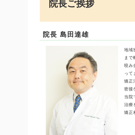
院長ご挨拶
院長 島田達雄
地域
まで
咬み
って
矯正
密接
当院
治療
矯正