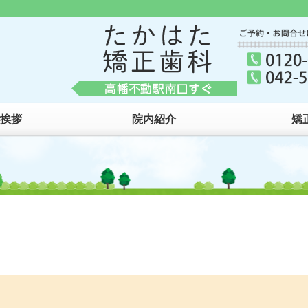
たか
挨拶
院内紹介
矯