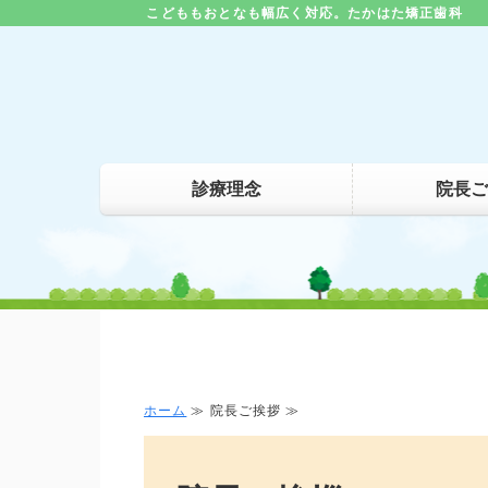
こどももおとなも幅広く対応。たかはた矯正歯科
診療理念
院長ご
ホーム
≫ 院長ご挨拶 ≫