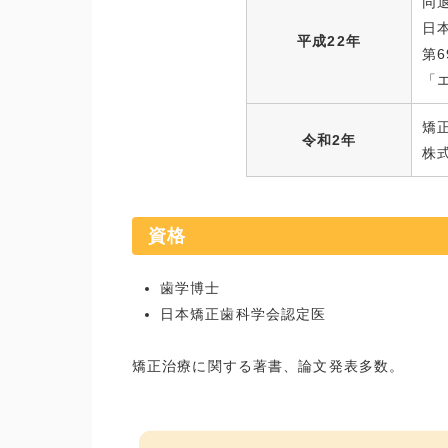
同
日
平成22年
第
「
矯
令和2年
株
資格
歯学博士
日本矯正歯科学会認定医
矯正治療に関する著書、論文発表多数。