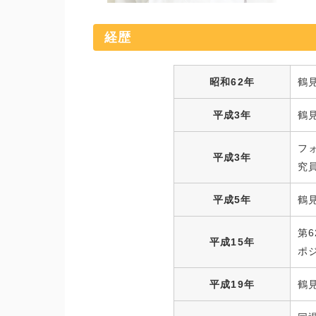
経歴
昭和62年
鶴
平成3年
鶴
フ
平成3年
究
平成5年
鶴
第
平成15年
ポ
平成19年
鶴