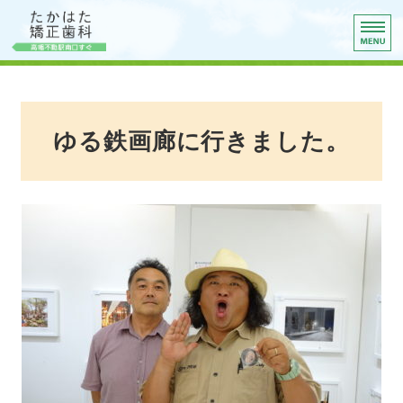
たかはた矯正歯科
診療理念
院長ご挨拶
ゆる鉄画廊に行きました。
院内紹介
矯正治療
アクセス